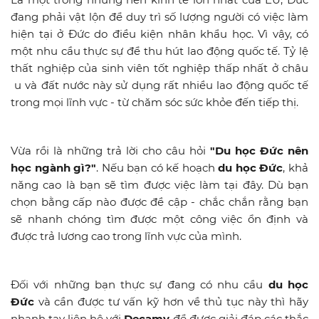
đang phải vật lộn để duy trì số lượng người có việc làm
hiện tại ở Đức do điều kiện nhân khẩu học. Vì vậy, có
một nhu cầu thực sự để thu hút lao động quốc tế. Tỷ lệ
thất nghiệp của sinh viên tốt nghiệp thấp nhất ở châu
u và đất nước này sử dụng rất nhiều lao động quốc tế
trong mọi lĩnh vực - từ chăm sóc sức khỏe đến tiếp thị.
Vừa rồi là những trả lời cho câu hỏi
"Du học Đức nên
học ngành gì?"
. Nếu bạn có kế hoạch
du học Đức
, khả
năng cao là bạn sẽ tìm được việc làm tại đây. Dù bạn
chọn bằng cấp nào được đề cập - chắc chắn rằng bạn
sẽ nhanh chóng tìm được một công việc ổn định và
được trả lương cao trong lĩnh vực của mình.
Đối với những bạn thực sự đang có nhu cầu
du học
Đức
và cần được tư vấn kỹ hơn về thủ tục này thì hãy
nhanh tay liên hệ với
Decamy
để được giải đáp các thắc