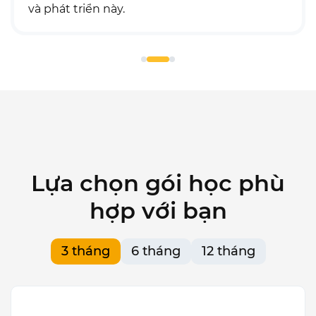
 phát triển này.
sang 
khi l
Lựa chọn gói học phù
hợp với bạn
3 tháng
6 tháng
12 tháng