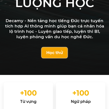
LƯỢNG HỌC
Decamy - Nền tảng học tiếng Đức trực tuyến
tích hợp AI thông minh giúp bạn cá nhân hóa
lộ trình học - Luyện giao tiếp, luyện thi B1,
luyện phỏng vấn du học nghề Đức.
Học thử
+
100
+
100
Từ vựng
Ngữ pháp