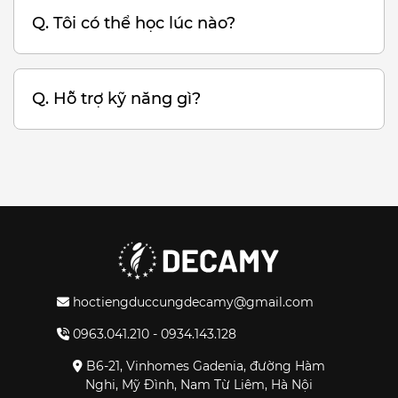
Q. Tôi có thể học lúc nào?
Q. Hỗ trợ kỹ năng gì?
hoctiengduccungdecamy@gmail.com
0963.041.210 - 0934.143.128
B6-21, Vinhomes Gadenia, đường Hàm
Nghi, Mỹ Đình, Nam Từ Liêm, Hà Nội