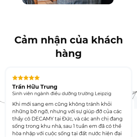
Cảm nhận của khách
hàng
ần Hữu Trung
Ngu
nh viên ngành điều dưỡng trường Leipzig
Sinh 
i mới sang em cũng không tránh khỏi
Cảm 
ững bỡ ngỡ, nhưng với sự giúp đỡ của các
đầu đ
ầy cô DECAMY tại Đức, và các anh chị đang
đại v
ng trong khu nhà, sau 1 tuần em đã có thể
chóng
a nhập với cuộc sống tại đất nước hiện đại
Vì t