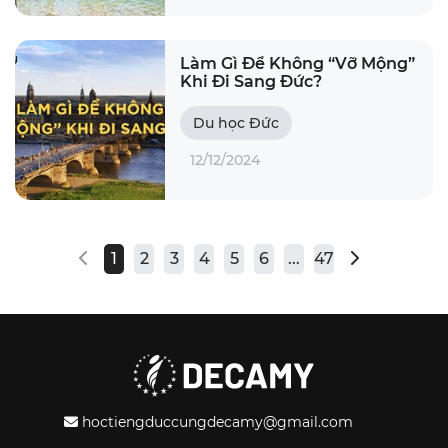
Làm Gì Để Không “Vỡ Mộng”
Khi Đi Sang Đức?
Du học Đức
12/12/2024
1
2
3
4
5
6
...
47
hoctiengduccungdecamy@gmail.com