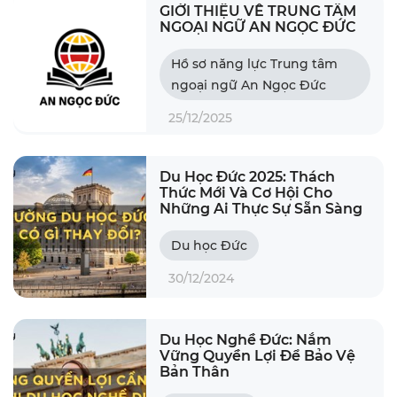
GIỚI THIỆU VỀ TRUNG TÂM
NGOẠI NGỮ AN NGỌC ĐỨC
Hồ sơ năng lực Trung tâm
ngoại ngữ An Ngọc Đức
25/12/2025
Du Học Đức 2025: Thách
Thức Mới Và Cơ Hội Cho
Những Ai Thực Sự Sẵn Sàng
Du học Đức
30/12/2024
Du Học Nghề Đức: Nắm
Vững Quyền Lợi Để Bảo Vệ
Bản Thân