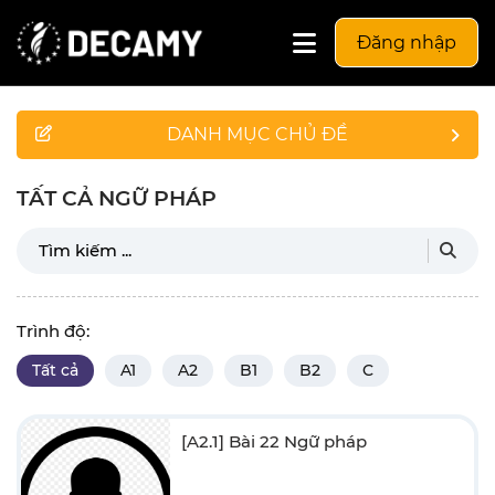
Đăng nhập
DANH MỤC CHỦ ĐỀ
TẤT CẢ NGỮ PHÁP
Trình độ:
Tất cả
A1
A2
B1
B2
C
[A2.1] Bài 22 Ngữ pháp