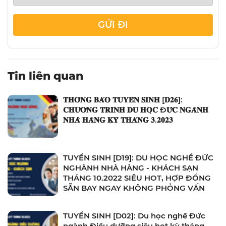
GỬI ĐI
Tin liên quan
𝐓𝐇𝐎̂𝐍𝐆 𝐁𝐀́𝐎 𝐓𝐔𝐘𝐄̂̉𝐍 𝐒𝐈𝐍𝐇 [𝐃𝟐𝟔]:
𝐂𝐇𝐔̛𝐎̛𝐍𝐆 𝐓𝐑𝐈̀𝐍𝐇 𝐃𝐔 𝐇𝐎̣𝐂 Đ𝐔̛́𝐂 𝐍𝐆𝐀̀𝐍𝐇
𝐍𝐇𝐀̀ 𝐇𝐀̀𝐍𝐆 𝐊𝐘̀ 𝐓𝐇𝐀́𝐍𝐆 𝟑.𝟐𝟎𝟐𝟑
TUYỂN SINH [D19]: DU HỌC NGHỀ ĐỨC
NGHÀNH NHÀ HÀNG - KHÁCH SẠN
THÁNG 10.2022 SIÊU HOT, HỢP ĐỒNG
SẴN BAY NGAY KHÔNG PHỎNG VẤN
TUYỂN SINH [D02]: Du học nghề Đức
ngành Điều dưỡng siêu hot kỳ tháng