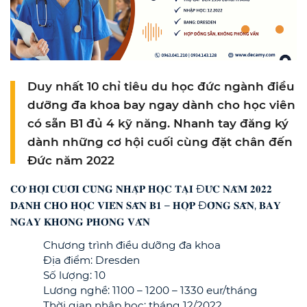
Duy nhất 10 chỉ tiêu du học đức ngành điều
dưỡng đa khoa bay ngay dành cho học viên
có sẵn B1 đủ 4 kỹ năng. Nhanh tay đăng ký
dành những cơ hội cuối cùng đặt chân đến
Đức năm 2022
𝐂𝐎̛ 𝐇𝐎̣̂𝐈 𝐂𝐔𝐎̂́𝐈 𝐂𝐔̀𝐍𝐆 𝐍𝐇𝐀̣̂𝐏 𝐇𝐎̣𝐂 𝐓𝐀̣𝐈 Đ𝐔̛́𝐂 𝐍𝐀̆𝐌 𝟐𝟎𝟐𝟐
𝐃𝐀̀𝐍𝐇 𝐂𝐇𝐎 𝐇𝐎̣𝐂 𝐕𝐈𝐄̂𝐍 𝐒𝐀̆̃𝐍 𝐁𝟏 – 𝐇𝐎̛̣𝐏 Đ𝐎̂̀𝐍𝐆 𝐒𝐀̆̃𝐍, 𝐁𝐀𝐘
𝐍𝐆𝐀𝐘 𝐊𝐇𝐎̂𝐍𝐆 𝐏𝐇𝐎̉𝐍𝐆 𝐕𝐀̂́𝐍
Chương trình điều dưỡng đa khoa
Địa điểm: Dresden
Số lượng: 10
Lương nghề: 1100 – 1200 – 1330 eur/tháng
Thời gian nhập học: tháng 12/2022