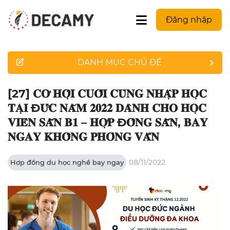
Đăng nhập
DANH MỤC CHỦ ĐỀ
[27] 𝐂𝐎̛ 𝐇𝐎̣̂𝐈 𝐂𝐔𝐎̂́𝐈 𝐂𝐔̀𝐍𝐆 𝐍𝐇𝐀̣̂𝐏 𝐇𝐎̣𝐂
𝐓𝐀̣𝐈 Đ𝐔̛́𝐂 𝐍𝐀̆𝐌 𝟐𝟎𝟐𝟐 𝐃𝐀̀𝐍𝐇 𝐂𝐇𝐎 𝐇𝐎̣𝐂
𝐕𝐈𝐄̂𝐍 𝐒𝐀̆̃𝐍 𝐁𝟏 – 𝐇𝐎̛̣𝐏 Đ𝐎̂̀𝐍𝐆 𝐒𝐀̆̃𝐍, 𝐁𝐀𝐘
𝐍𝐆𝐀𝐘 𝐊𝐇𝐎̂𝐍𝐆 𝐏𝐇𝐎̉𝐍𝐆 𝐕𝐀̂́𝐍
08/11/2022
Hợp đồng du học nghề bay ngay